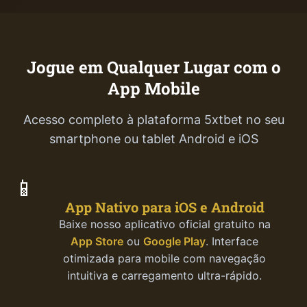
Jogue em Qualquer Lugar com o
App Mobile
Acesso completo à plataforma 5xtbet no seu
smartphone ou tablet Android e iOS
📱
App Nativo para iOS e Android
Baixe nosso aplicativo oficial gratuito na
App Store
ou
Google Play
. Interface
otimizada para mobile com navegação
intuitiva e carregamento ultra-rápido.