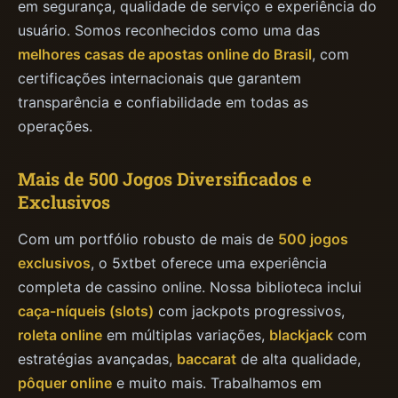
em segurança, qualidade de serviço e experiência do
usuário. Somos reconhecidos como uma das
melhores casas de apostas online do Brasil
, com
certificações internacionais que garantem
transparência e confiabilidade em todas as
operações.
Mais de 500 Jogos Diversificados e
Exclusivos
Com um portfólio robusto de mais de
500 jogos
exclusivos
, o 5xtbet oferece uma experiência
completa de cassino online. Nossa biblioteca inclui
caça-níqueis (slots)
com jackpots progressivos,
roleta online
em múltiplas variações,
blackjack
com
estratégias avançadas,
baccarat
de alta qualidade,
pôquer online
e muito mais. Trabalhamos em