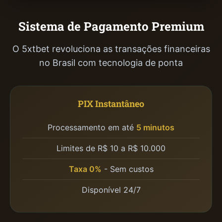
Sistema de Pagamento Premium
O 5xtbet revoluciona as transações financeiras
no Brasil com tecnologia de ponta
PIX Instantâneo
Processamento em até
5 minutos
Limites de R$ 10 a R$ 10.000
Taxa 0%
- Sem custos
Disponível 24/7