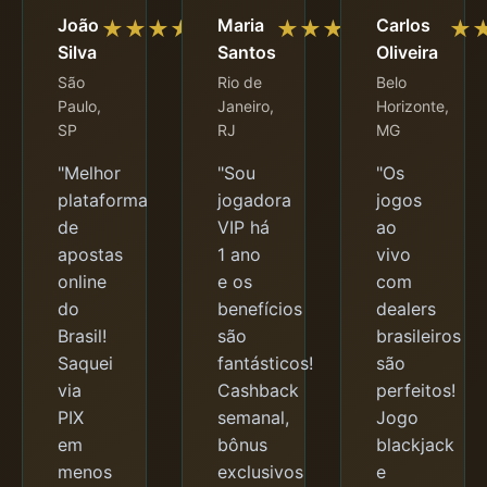
João
Maria
Carlos
★★★★★
★★★★★
★
Silva
Santos
Oliveira
São
Rio de
Belo
Paulo,
Janeiro,
Horizonte,
SP
RJ
MG
"Melhor
"Sou
"Os
plataforma
jogadora
jogos
de
VIP há
ao
apostas
1 ano
vivo
online
e os
com
do
benefícios
dealers
Brasil!
são
brasileiros
Saquei
fantásticos!
são
via
Cashback
perfeitos!
PIX
semanal,
Jogo
em
bônus
blackjack
menos
exclusivos
e