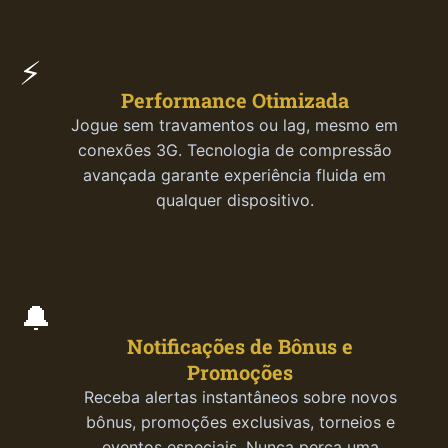
⚡
Performance Otimizada
Jogue sem travamentos ou lag, mesmo em
conexões 3G. Tecnologia de compressão
avançada garante experiência fluida em
qualquer dispositivo.
🔔
Notificações de Bônus e
Promoções
Receba alertas instantâneos sobre novos
bônus, promoções exclusivas, torneios e
eventos especiais. Nunca perca uma