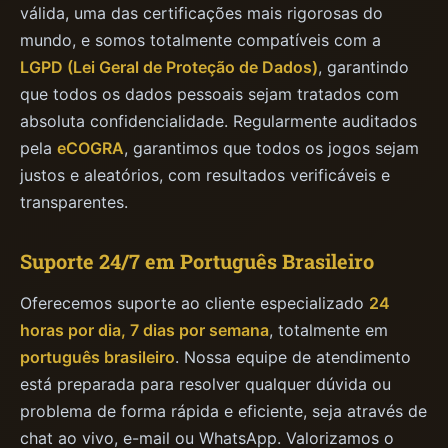
válida, uma das certificações mais rigorosas do
mundo, e somos totalmente compatíveis com a
LGPD (Lei Geral de Proteção de Dados)
, garantindo
que todos os dados pessoais sejam tratados com
absoluta confidencialidade. Regularmente auditados
pela
eCOGRA
, garantimos que todos os jogos sejam
justos e aleatórios, com resultados verificáveis e
transparentes.
Suporte 24/7 em Português Brasileiro
Oferecemos suporte ao cliente especializado
24
horas por dia, 7 dias por semana
, totalmente em
português brasileiro
. Nossa equipe de atendimento
está preparada para resolver qualquer dúvida ou
problema de forma rápida e eficiente, seja através de
chat ao vivo, e-mail ou WhatsApp. Valorizamos o