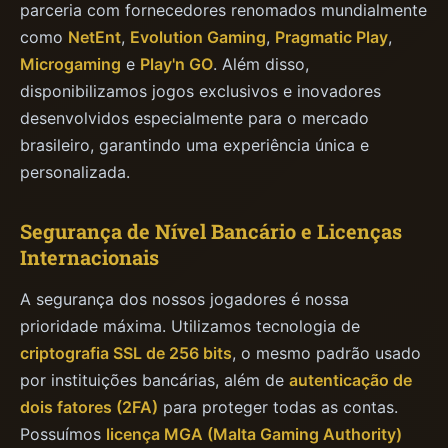
parceria com fornecedores renomados mundialmente
como
NetEnt
,
Evolution Gaming
,
Pragmatic Play
,
Microgaming
e
Play'n GO
. Além disso,
disponibilizamos jogos exclusivos e inovadores
desenvolvidos especialmente para o mercado
brasileiro, garantindo uma experiência única e
personalizada.
Segurança de Nível Bancário e Licenças
Internacionais
A segurança dos nossos jogadores é nossa
prioridade máxima. Utilizamos tecnologia de
criptografia SSL de 256 bits
, o mesmo padrão usado
por instituições bancárias, além de
autenticação de
dois fatores (2FA)
para proteger todas as contas.
Possuímos
licença MGA (Malta Gaming Authority)