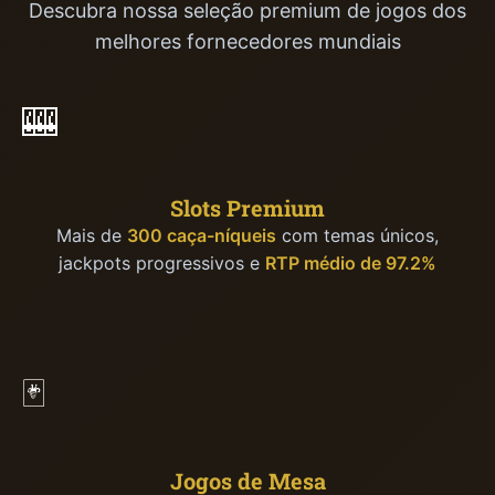
Descubra nossa seleção premium de jogos dos
melhores fornecedores mundiais
🎰
Slots Premium
Mais de
300 caça-níqueis
com temas únicos,
jackpots progressivos e
RTP médio de 97.2%
🃏
Jogos de Mesa